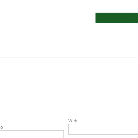
Comunicado Cov
Web
co