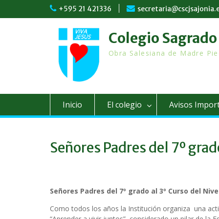
Skip
+595 21 421336
secretaria@cscjsajonia.
to
content
Colegio Sagrado 
Obra Salesiana de Madre Pie
Inicio
El colegio
Avisos Impor
Señores Padres del 7º grado
Señores Padres del 7º grado al 3º Curso del Nive
Como todos los años la Institución organiza una activi
“Aprender a vivir juntos”, considerado un pilar de la