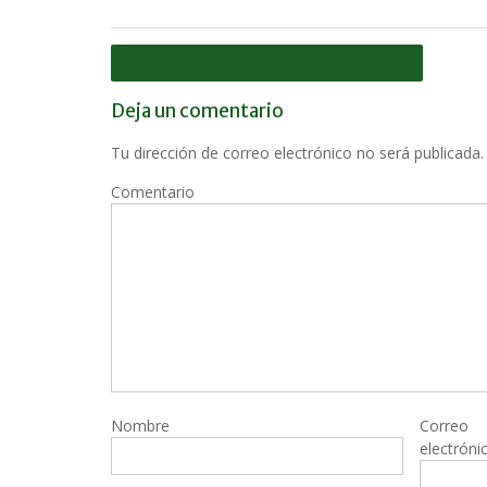
Navegación
CAMPAMENTO DEL 2º CICLO 2016
de
Deja un comentario
entradas
Tu dirección de correo electrónico no será publicada.
Comentario
Nombre
Correo
electróni