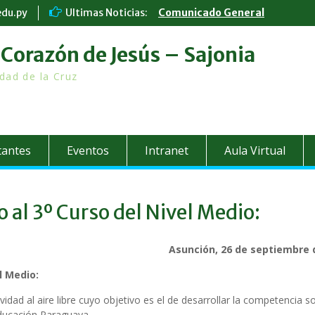
edu.py
Ultimas Noticias:
Comunicado General
Comunicado Covid-19
Junio, mes del Sagrado Corazó
Corazón de Jesús – Sajonia
Jesús
dad de la Cruz
tantes
Eventos
Intranet
Aula Virtual
 al 3º Curso del Nivel Medio:
Asunción, 26 de septiembre 
l Medio:
dad al aire libre cuyo objetivo es el de desarrollar la competencia so
 Educación Paraguaya.